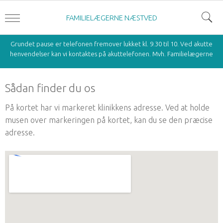
FAMILIELÆGERNE NÆSTVED
Grundet pause er telefonen fremover lukket kl. 9.30 til 10. Ved akutte
henvendelser kan vi kontaktes på akuttelefonen. Mvh. Familielægerne
Sådan finder du os
På kortet har vi markeret klinikkens adresse. Ved at holde
musen over markeringen på kortet, kan du se den præcise
adresse.